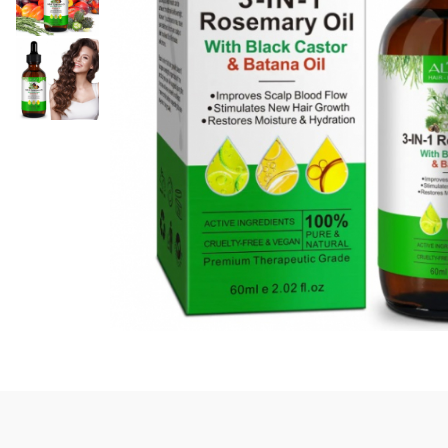
Puzzle
Jucarii educationale
Casa si Gradina
Accesorii si dispozitive
Produse bucatarie
Produse Wellness
Produse pentru animale
Pisici
Tehnologie
Periferice & Componente PC
Sport si calatorii
Rucsacuri
Produse sarbatori
Produse Craciun
Parfumuri arabesti
Unisex