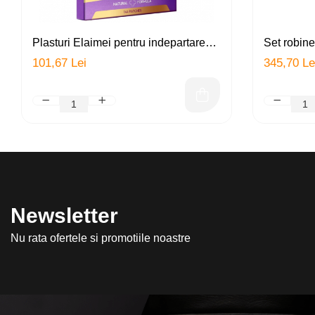
Fortificare și ingroșare:
Nutrienții esențiali din uleiuri fo
Revitalizare și strălucire:
Uleiul hrănește și revitalizează
Plasturi Elaimei pentru indepartarea
Set robinet
fara durere si cicatrici a alunitelor,
doua filtre 
101,67 Lei
345,70 Le
negilor si acneei, hraneste,
ceramic), 
Ingrediente Active 100% Naturale:
ALIVER
se angajează să 
regenereaza pielea, 144 plasturi
filtrare, p
sau alte substanțe chimice agresive, fiind potrivită chiar și pen
clorul, me
multipli
Grad Terapeutic Premium:
Uleiurile esențiale utilizate sunt
Mod de utilizare versatil:
Produsul vine însoțit de aplicatoare
sunt incluse pentru a asigura obținerea celor mai bune rezulta
Ambalaj practic și elegant:
Flaconul de 60 ml este practic și
Newsletter
Aliver 3-ÎN-1 Ulei de Rozmarin cu Ulei de Ricin Negru și 
Nu rata ofertele si promotiile noastre
combinarea puterii plantelor, acest ulei multifuncțional devine u
Produs vegan, netestat pe animale. Fara parabeni, f