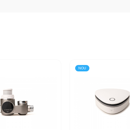
i sanguine la nivelul scalpului, uleiul de rozmarin stimulează foliculii 
batana pătrund adânc în structura firului de păr, reparând daunele cauz
alpul, menținând un nivel optim de hidratare și reducând uscăciunea, i
naturale esențiale ajută la restabilirea barierei hidrolipidice a scalpulu
NOU
ru a promova cresterea sanatoasa a unghiilor. Ca urmare, unghiile au mai putine
:
 precizie cu ajutorul aplicatoarelor incluse, uleiul stimulează creștere