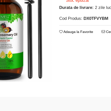
Stoc epuizat
Durata de livrare:
2 zile lu
Cod Produs:
DX0TFVYBM
Adauga la Favorite
Cer