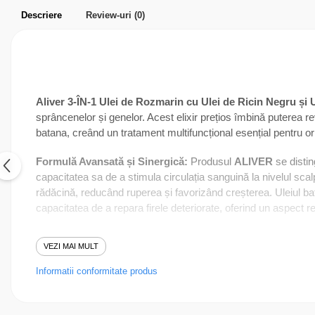
Parfumuri pentru barbati
Descriere
Review-uri
(0)
Produse Cosmetice Coreene
Creme pentru maini si picioare
Aliver 3-ÎN-1 Ulei de Rozmarin cu Ulei de Ricin Negru și 
sprâncenelor și genelor. Acest elixir prețios îmbină puterea revit
batana, creând un tratament multifuncțional esențial pentru or
Formulă Avansată și Sinergică:
Produsul
ALIVER
se distin
capacitatea sa de a stimula circulația sanguină la nivelul scalpu
rădăcină, reducând ruperea și favorizând creșterea. Uleiul bat
capacitatea de a repara firele deteriorate, oferind un aspect revi
VEZI MAI MULT
Beneficii multiple pentru păr:
Informatii conformitate produs
Prevenirea căderii părului:
Formula avansată ajută la întă