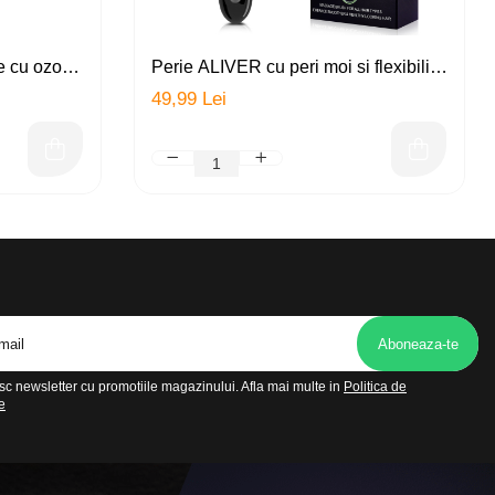
ct mai gros și mai sănătos al sprâncenelor și genelor.
citor și mai bine definit.
fe cu ozon
Perie ALIVER cu peri moi si flexibili
ezinfectant,
pentru utilizare pe par umed si uscat,
49,99 Lei
 baterie,
ventilata pentru descurcarea parului
le. Formula nu conține aditivi artificiali, parabeni, sulfați
cret, ud sau des, amelioreaza
presiunea de la nivelul scalpului,
stimuleaza circulatia
ipii active și o eficiență maximă.
e precisă și eficientă. Instrucțiunile detaliate de utilizare
odusului.
ți sănătatea și aspectul părului, sprâncenelor și genelor. Prin
e vizibile și de lungă durată.
c newsletter cu promotiile magazinului. Afla mai multe in
Politica de
e