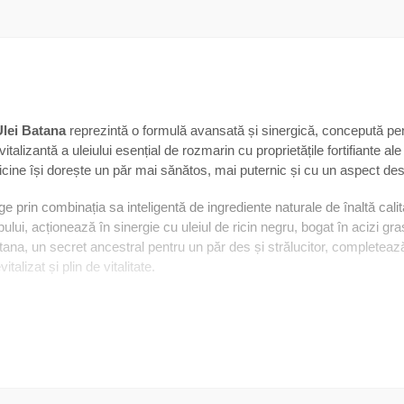
Ulei Batana
reprezintă o formulă avansată și sinergică, concepută pentr
alizantă a uleiului esențial de rozmarin cu proprietățile fortifiante ale u
icine își dorește un păr mai sănătos, mai puternic și cu un aspect des
ge prin combinația sa inteligentă de ingrediente naturale de înaltă cali
lui, acționează în sinergie cu uleiul de ricin negru, bogat în acizi grași 
ana, un secret ancestral pentru un păr des și strălucitor, completează
talizat și plin de vitalitate.
rirea rădăcinilor și la reducerea semnificativă a căderii părului, cr