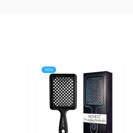
piloși, accelerând creșterea unor fire de păr mai puternice și
ate de factorii de mediu, tratamentele chimice sau coafarea
ritațiile și senzația de disconfort. Un scalp sănătos este
i și a firului de păr, prevenind deshidratarea și conferind un
NOU
 sanse sa se crape si sa se decojeasca, rezultand unghii mai lungi si
a sprâncenelor și genelor, contribuind la obținerea unui aspect