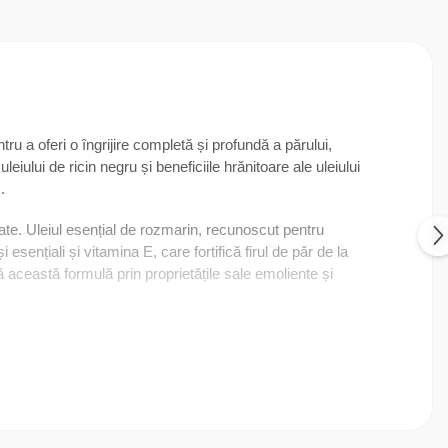
u a oferi o îngrijire completă și profundă a părului,
leiului de ricin negru și beneficiile hrănitoare ale uleiului
.
tate. Uleiul esențial de rozmarin, recunoscut pentru
esențiali și vitamina E, care fortifică firul de păr de la
 această formulă prin proprietățile sale emoliente și
eând un mediu propice pentru o creștere sănătoasă.