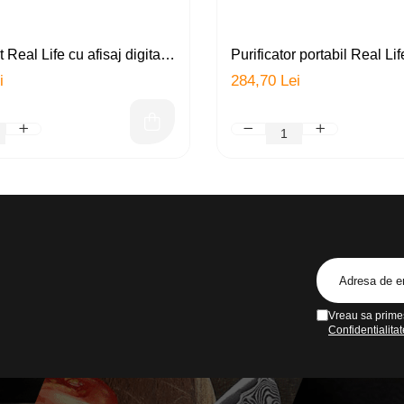
rtifică firele subțiri și fragile, prevenind ruperea și favorizând un aspe
 sprâncenele și genele, conferindu-le un aspect mai sănătos, mai strălu
 Real Life cu afisaj digital,
Purificator portabil Real Li
(filtru carbon activ + filtru
si UV (UVC), sterilizator, d
i
284,70 Lei
lumina UV, 8 nivele de
antibacterian, dezodorizant,
ofere un produs pur și eficient, bazat pe ingrediente active 100% natura
urificator apa, indeparteaza
USB, LED, alb
tru scalpul și pielea sensibilă.
talele grele, conectori
 de grad terapeutic premium, asigurând o concentrație ridicată de princ
 special concepute pentru scalp, sprâncene și gene, facilitând o aplicar
te.
 ușor de utilizat, iar ambalajul elegant reflectă calitatea premium a pr
Ulei Batana
reprezintă o soluție naturală și eficientă pentru a îmbunătă
n aliat de încredere în rutina ta de îngrijire personală, oferind rezultat
Vreau sa primes
Confidentialitat
ara parfum.