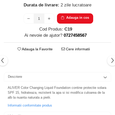
Parfumuri pentru barbati
Durata de livrare:
2 zile lucratoare
Produse Cosmetice Coreene
Creme pentru maini si picioare
Adauga in cos
Cod Produs:
C19
Ai nevoie de ajutor?
0727458567
Adauga la Favorite
Cere informatii
Descriere
ALIVER Color Changing Liquid Foundation contine protectie solara
SPF 15, hidrateaza, rezistent la apa si isi modifica culoarea de la
alb la nuanta naturala a pielii.
Informatii conformitate produs