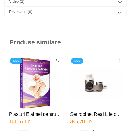
Video
(1)
Review-uri
(0)
Produse similare
NOU
NOU
Plasturi Elaimei pentru
Set robinet Real Life cu
indepartarea fara durere
afisaj digital, doua filtre
101,67 Lei
345,70 Lei
si cicatrici a alunitelor,
(filtru carbon activ + filtru
negilor si acneei,
ceramic), lumina UV, 8