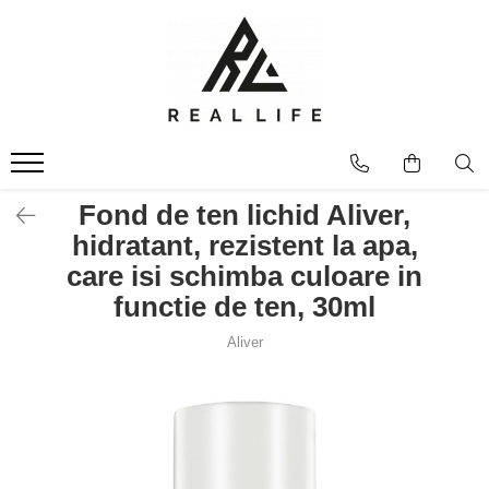
Produse
Ingrijire personala
Masca fata si plasturi pentru
curatarea tenului
Uleiuri
Fond de ten lichid Aliver,
Dispozitive
hidratant, rezistent la apa,
Seruri antiimbatranire
care isi schimba culoare in
Fond de ten
functie de ten, 30ml
Ingrijirea parului
Aliver
Sanatatea articulatiilor
Protectie solara
Make-Up
Produse grecesti
Jocuri si Jucarii