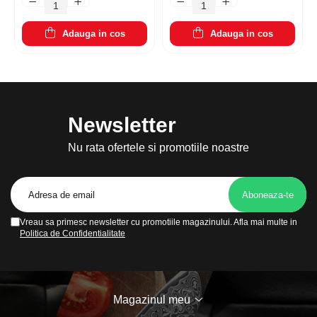
hraneste, regenereaza
nivele de filtrare,
pielea, 144 plasturi
purificator apa,
indeparteaza clorul,
metalele grele, conectori
Adauga in cos
Adauga in cos
multipli
Newsletter
Nu rata ofertele si promotiile noastre
Vreau sa primesc newsletter cu promotiile magazinului. Afla mai multe in
Politica de Confidentialitate
Magazinul meu