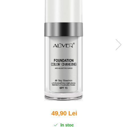
Puzzle
Jucarii educationale
Casa si Gradina
Accesorii si dispozitive
Produse bucatarie
Produse Wellness
Produse pentru animale
Pisici
Tehnologie
Periferice & Componente PC
Sport si calatorii
Rucsacuri
Produse sarbatori
Produse Craciun
Parfumuri arabesti
49,90 Lei
Unisex
In stoc