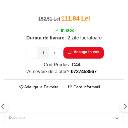
Parfumuri pentru barbati
Produse Cosmetice Coreene
Creme pentru maini si picioare
111,84 Lei
152,51 Lei
In stoc
Durata de livrare:
2 zile lucratoare
Adauga in cos
Cod Produs:
C44
Ai nevoie de ajutor?
0727458567
Adauga la Favorite
Cere informatii
Descriere