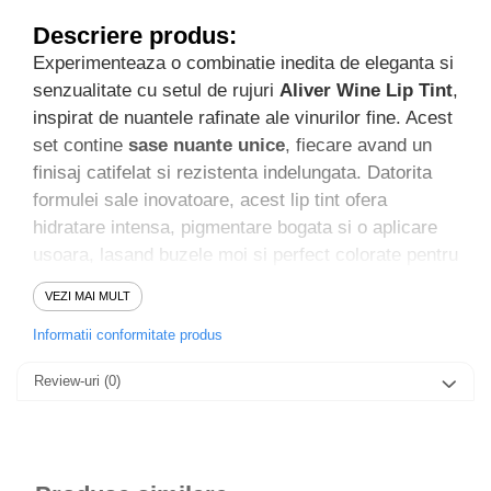
Descriere produs:
Experimenteaza o combinatie inedita de eleganta si
senzualitate cu setul de rujuri
Aliver Wine Lip Tint
,
inspirat de nuantele rafinate ale vinurilor fine. Acest
set contine
sase nuante unice
, fiecare avand un
finisaj catifelat si rezistenta indelungata. Datorita
formulei sale inovatoare, acest lip tint ofera
hidratare intensa, pigmentare bogata si o aplicare
usoara, lasand buzele moi si perfect colorate pentru
intreaga zi.
VEZI MAI MULT
Informatii conformitate produs
Caracteristici principale:
Review-uri
(0)
Design Inspirat de Sticlele de Vin:
Ambalajul sofisticat si
elegant in forma de sticla de vin adauga un plus de rafinament
oricarei truse de machiaj.
Pigmentare Intensa & Rezistenta de Lunga Durata:
Culorile
vibrante raman pe buze ore intregi fara sa se estompeze.