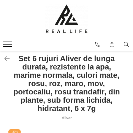
Produse
Ingrijire personala
Masca fata si plasturi pentru
curatarea tenului
Uleiuri
Set 6 rujuri Aliver de lunga
Dispozitive
durata, rezistente la apa,
Seruri antiimbatranire
marime normala, culori mate,
Fond de ten
rosu, roz, maro, mov,
Ingrijirea parului
portocaliu, rosu trandafir, din
Sanatatea articulatiilor
plante, sub forma lichida,
Protectie solara
hidratant, 6 x 7g
Make-Up
Produse grecesti
Aliver
Jocuri si Jucarii
-27%