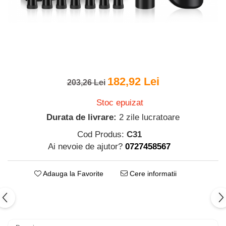
Parfumuri pentru barbati
Produse Cosmetice Coreene
Creme pentru maini si picioare
182,92 Lei
203,26 Lei
Stoc epuizat
Durata de livrare:
2 zile lucratoare
Cod Produs:
C31
Ai nevoie de ajutor?
0727458567
Adauga la Favorite
Cere informatii