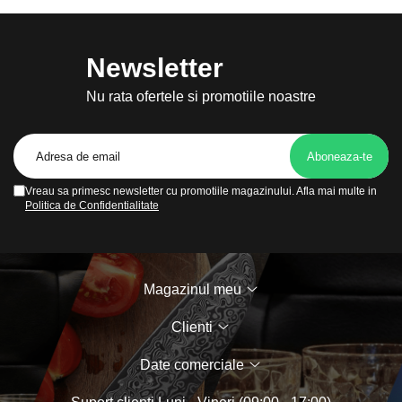
Numar de
40000
vibratii:
Newsletter
Numar
40000
pulsatii/min:
Nu rata ofertele si promotiile noastre
Numar de
40000
miscari/min:
Autonomie
240 min
acumulator:
Vreau sa primesc newsletter cu promotiile magazinului. Afla mai multe in
Politica de Confidentialitate
Beneficii:
Albire Curatare Ingrijirea gingiilor Lustruire
Continut
Manual 1 Periuta dinti 1 husa transport 1
pachet:
Cablu incarcare USB 8 x Capete de periuta
Culoare:
Negru
Magazinul meu
Clienti
Date comerciale