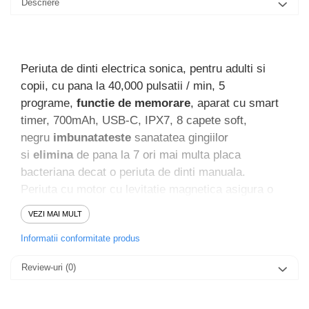
Descriere
Periuta de dinti electrica sonica, pentru adulti si
copii, cu pana la 40,000 pulsatii / min, 5
programe,
functie de memorare
, aparat cu smart
timer, 700mAh, USB-C, IPX7, 8 capete soft,
negru
imbunatateste
sanatatea gingiilor
si
elimina
de pana la 7 ori mai multa placa
bacteriana decat o periuta de dinti manuala.
Periuta cu motor cu levitatie magnetica asigura o
buna
curatare
a cavitatii bucale, este
rezistenta
la
VEZI MAI MULT
apa iar bateria tine aproximativ 30 zile la o singura
Informatii conformitate produs
incarcare. Periuta vine si cu o husa de transport
pentru a o putea transporta in siguranta in
Review-uri
(0)
vacantele dumneavoastra.