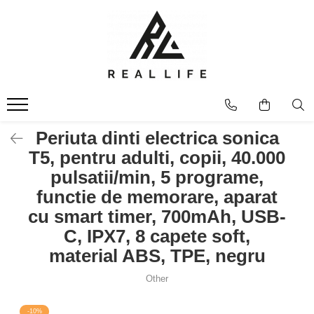
Produse
Ingrijire personala
Masca fata si plasturi pentru
curatarea tenului
Uleiuri
Periuta dinti electrica sonica
Dispozitive
T5, pentru adulti, copii, 40.000
Seruri antiimbatranire
pulsatii/min, 5 programe,
Fond de ten
functie de memorare, aparat
Ingrijirea parului
cu smart timer, 700mAh, USB-
Sanatatea articulatiilor
C, IPX7, 8 capete soft,
Protectie solara
material ABS, TPE, negru
Make-Up
Produse grecesti
Other
Jocuri si Jucarii
-10%