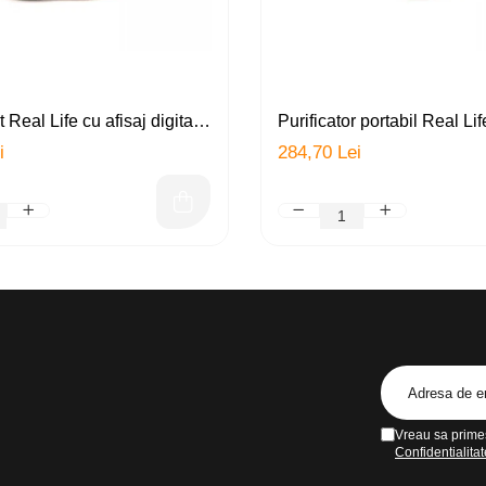
 Real Life cu afisaj digital,
Purificator portabil Real Li
(filtru carbon activ + filtru
si UV (UVC), sterilizator, d
i
284,70 Lei
lumina UV, 8 nivele de
antibacterian, dezodorizant,
urificator apa, indeparteaza
USB, LED, alb
talele grele, conectori
Vreau sa primes
Confidentialitat