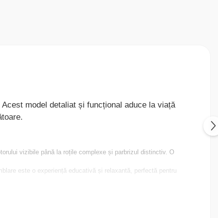
! Acest model detaliat și funcțional aduce la viață
ătoare.
rului vizibile până la roțile complexe și parbrizul distinctiv. O
blare este o experiență educativă și relaxantă, perfectă pentru
e perfectă și o asamblare lină. Finisajul natural al lemnului adaugă o
ensiune suplimentară de realism și interactivitate.
pentru zile de naștere, sărbători sau orice ocazie specială,