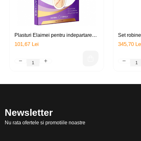
Plasturi Elaimei pentru indepartarea
Set robinet
fara durere si cicatrici a alunitelor,
doua filtre 
101,67 Lei
345,70 Le
negilor si acneei, hraneste,
ceramic), 
regenereaza pielea, 144 plasturi
filtrare, p
clorul, me
multipli
Newsletter
Nu rata ofertele si promotiile noastre