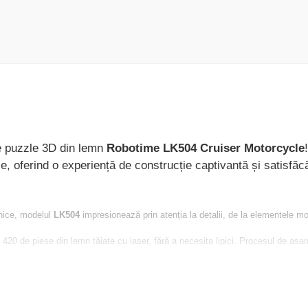
de puzzle 3D din lemn
Robotime LK504 Cruiser Motorcycle
e, oferind o experiență de construcție captivantă și satisfăc
nice, modelul
LK504
impresionează prin atenția la detalii, de la elementele moto
0 de piese din lemn tăiate cu laser, fără a necesita lipici. Procesul de asam
ecologic și durabil, fiecare piesă este precis tăiată cu laser pentru o potrivir
e prezintă angrenaje funcționale și un mecanism de direcție care adaugă o dim
puzzle-uri, mecanică, motociclete sau bricolaj. Reprezintă un cadou memorabil 