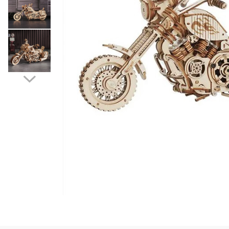
Puzzle
Jucarii educationale
Casa si Gradina
Accesorii si dispozitive
Produse bucatarie
Produse Wellness
Produse pentru animale
Pisici
Tehnologie
Periferice & Componente PC
Sport si calatorii
Rucsacuri
Produse sarbatori
Produse Craciun
Parfumuri arabesti
Unisex