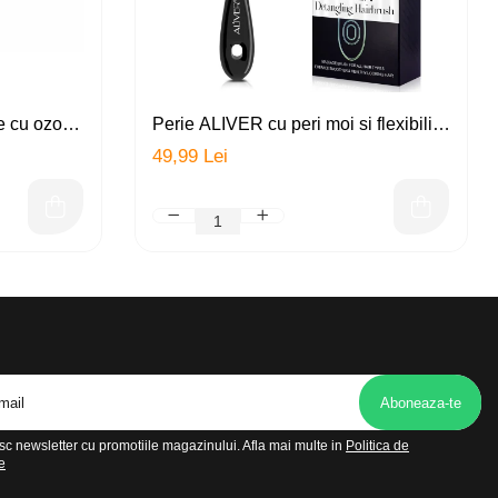
fe cu ozon
Perie ALIVER cu peri moi si flexibili
ezinfectant,
pentru utilizare pe par umed si uscat,
49,99 Lei
 baterie,
ventilata pentru descurcarea parului
cret, ud sau des, amelioreaza
presiunea de la nivelul scalpului,
stimuleaza circulatia
c newsletter cu promotiile magazinului. Afla mai multe in
Politica de
e