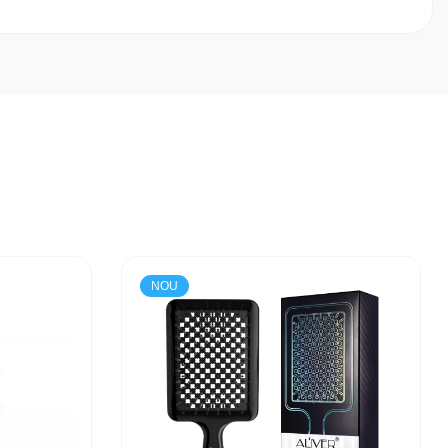
masă sau vitrină. Adaugă o notă de rafinament și personalitate
ucție plăcută chiar și pentru începători.
NOU
 Robotime LK504 Cruiser Motorcycle!