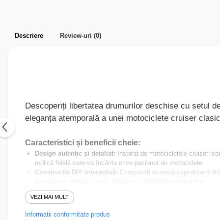
Parfumuri pentru barbati
Produse Cosmetice Coreene
Creme pentru maini si picioare
Descriere
Review-uri
(0)
Descoperiți libertatea drumurilor deschise cu setul 
eleganța atemporală a unei motociclete cruiser clasic
Caracteristici și beneficii cheie:
Design autentic și detaliat:
Inspirat de motocicletele cruiser ico
replică fidelă care va încânta orice pasionat de motociclete.
Construcție DIY interactivă:
Compuneți această capodoperă din 42
dezvoltarea gândirii logice, răbdării și abilităților motrice fine.
Materiale de calitate superioară:
Fabricat din lemn de mesteacăn 
VEZI MAI MULT
notă de eleganță și autenticitate.
Mecanism funcțional:
Nu este doar un model static! Acest puzzl
Informatii conformitate produs
Cadoul perfect:
Ideal pentru adolescenți și adulți, pasionați de 