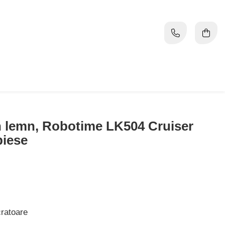
n lemn, Robotime LK504 Cruiser
piese
cratoare