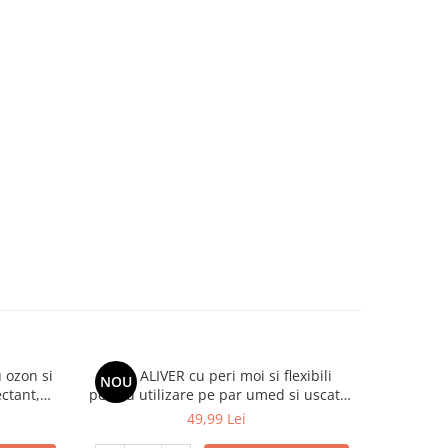
u ozon si
Perie ALIVER cu peri moi si flexibili
Cremă de p
NOU
-8%
ectant,
pentru utilizare pe par umed si uscat,
corp KaLLi
aterie,
ventilata pentru descurcarea parului
Aloe Vera
49,99 Lei
cret, ud sau des, amelioreaza presiunea
vitamine