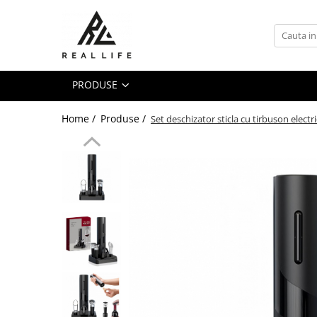
Produse
Ingrijire personala
PRODUSE
Masca fata si plasturi pentru
curatarea tenului
Home /
Produse /
Set deschizator sticla cu tirbuson electr
Uleiuri
Dispozitive
Seruri antiimbatranire
Fond de ten
Ingrijirea parului
Sanatatea articulatiilor
Protectie solara
Make-Up
Produse grecesti
Jocuri si Jucarii