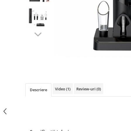
Puzzle
Jucarii educationale
Casa si Gradina
Accesorii si dispozitive
Produse bucatarie
Produse Wellness
Produse pentru animale
Pisici
Tehnologie
Periferice & Componente PC
Sport si calatorii
Video
(1)
Review-uri
(0)
Rucsacuri
Descriere
Produse sarbatori
Produse Craciun
Parfumuri arabesti
Unisex
Parfumuri pentru barbati