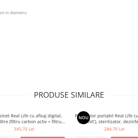
 mm in diametru
PRODUSE SIMILARE
ri si indepartati sigiliul din folie
oate complet capacul.
inet Real Life cu afisaj digital,
Purificator portabil Real Life c
NOU
ltre (filtru carbon activ + filtru
UV (UVC), sterilizator, dezinf
, lumina UV, 8 nivele de filtrare,
antibacterian, dezodorizant, b
345,70 Lei
284,70 Lei
cator apa, indeparteaza clorul,
USB, LED, alb