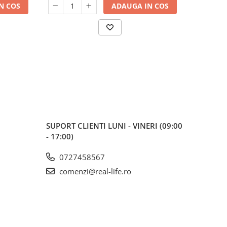
de la nivelul scalpului, stimuleaza
N COS
ADAUGA IN COS
circulatia
SUPORT CLIENTI
LUNI - VINERI (09:00
- 17:00)
0727458567
comenzi@real-life.ro