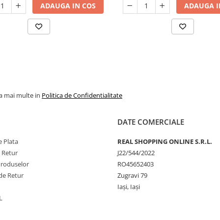
lele grele, conectori multipli
ADAUGA IN COS
ADAUGA I
la mai multe in
Politica de Confidentialitate
DATE COMERCIALE
 Plata
REAL SHOPPING ONLINE S.R.L.
e Retur
J22/544/2022
Produselor
RO45652403
de Retur
Zugravi 79
Iași, Iași
L