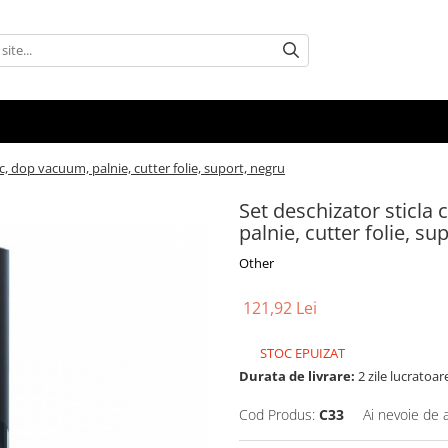
ic, dop vacuum, palnie, cutter folie, suport, negru
Set deschizator sticla 
palnie, cutter folie, su
Other
121,92 Lei
STOC EPUIZAT
Durata de livrare:
2 zile lucratoar
Cod Produs:
C33
Ai nevoie de 