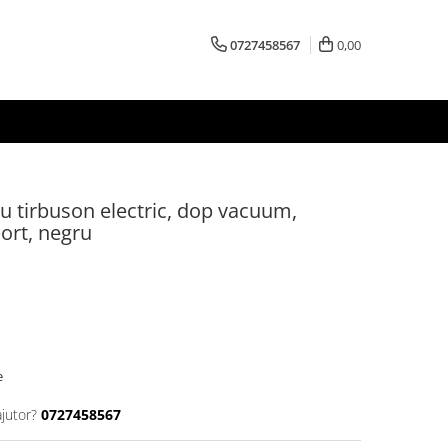
0727458567
0,00
cu tirbuson electric, dop vacuum,
port, negru
e
ajutor?
0727458567