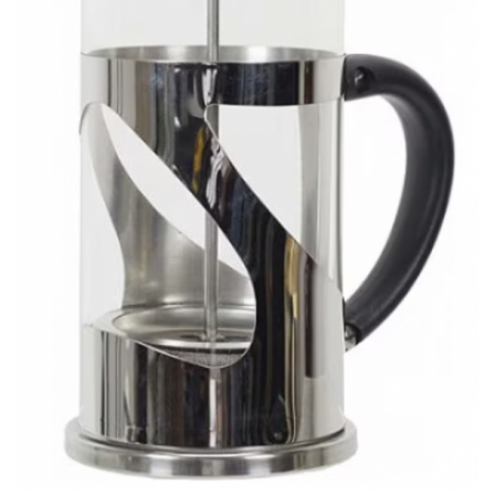
Puzzle
Jucarii educationale
Casa si Gradina
Accesorii si dispozitive
Produse bucatarie
Produse Wellness
Produse pentru animale
Pisici
Tehnologie
Periferice & Componente PC
Sport si calatorii
Rucsacuri
Produse sarbatori
Produse Craciun
Parfumuri arabesti
Unisex