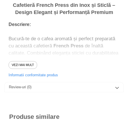
Cafetieră French Press din Inox și Sticlă –
Design Elegant și Performanță Premium
Descriere:
Bucură-te de o cafea aromată și perfect preparată
cu această cafetieră
French Press
de înaltă
calitate. Combinând eleganța sticlei cu durabilitatea
inoxului, acest dispozitiv este ideal pentru iubitorii
VEZI MAI MULT
de cafea care doresc un proces simplu și autentic
de preparare.
Informatii conformitate produs
Review-uri
(0)
Caracteristici principale:
✅
Material premium
– Fabricată din sticlă
borosilicată rezistentă la temperaturi ridicate,
Produse similare
învelită într-un suport din inox elegant și robust.
✅
Capacitate optimă
– ideală pentru 1-4 cești de