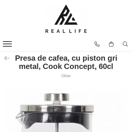
Produse
Ingrijire personala
Masca fata si plasturi pentru
curatarea tenului
Uleiuri
Presa de cafea, cu piston gri
Dispozitive
metal, Cook Concept, 60cl
Seruri antiimbatranire
Other
Fond de ten
Ingrijirea parului
Sanatatea articulatiilor
Protectie solara
Make-Up
Produse grecesti
Jocuri si Jucarii