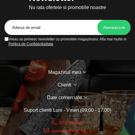
proaspătă, cu arome intense.
Nu rata ofertele si promotiile noastre
Ideală pentru:
✔️ Iubitorii de cafea care preferă un gust autentic și
Vreau sa primesc newsletter cu promotiile magazinului. Afla mai multe in
proaspăt.
Politica de Confidentialitate
✔️ Utilizare acasă, la birou sau în călătorii.
✔️ Cadou perfect pentru pasionații de cafea.
Transformă fiecare dimineață într-un ritual rafinat
Magazinul meu
cu această cafetieră
French Press
elegantă și
Clienti
eficientă!
Date comerciale
Suport clienti
Luni - Vineri (09:00 - 17:00)
0727458567
comenzi@real-life.ro