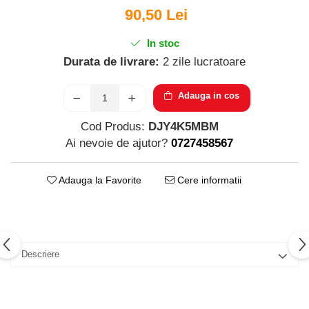
Parfumuri pentru barbati
90,50 Lei
Produse Cosmetice Coreene
Creme pentru maini si picioare
In stoc
Durata de livrare:
2 zile lucratoare
Adauga in cos
Cod Produs:
DJY4K5MBM
Ai nevoie de ajutor?
0727458567
Adauga la Favorite
Cere informatii
Descriere