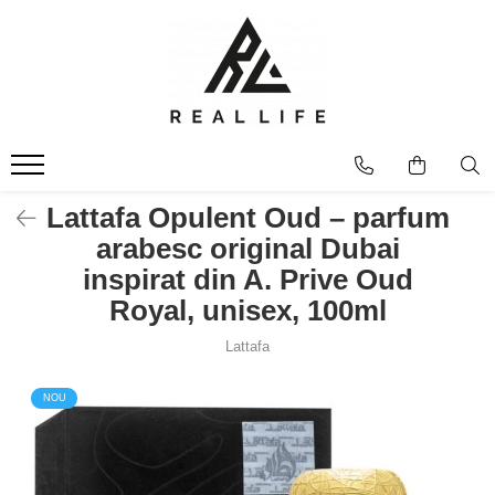
Produse
Ingrijire personala
Masca fata si plasturi pentru
curatarea tenului
Uleiuri
Lattafa Opulent Oud – parfum
Dispozitive
arabesc original Dubai
Seruri antiimbatranire
inspirat din A. Prive Oud
Fond de ten
Royal, unisex, 100ml
Ingrijirea parului
Lattafa
Sanatatea articulatiilor
Protectie solara
NOU
Make-Up
Produse grecesti
Jocuri si Jucarii