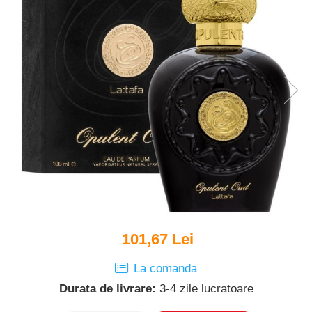
Puzzle
Jucarii educationale
Casa si Gradina
Accesorii si dispozitive
Produse bucatarie
Produse Wellness
Produse pentru animale
Pisici
Tehnologie
Periferice & Componente PC
Sport si calatorii
Rucsacuri
Produse sarbatori
101,67 Lei
Produse Craciun
La comanda
Parfumuri arabesti
Durata de livrare:
3-4 zile lucratoare
Unisex