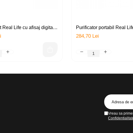
 Real Life cu afisaj digital,
Purificator portabil Real Li
(filtru carbon activ + filtru
si UV (UVC), sterilizator, d
i
284,70 Lei
lumina UV, 8 nivele de
antibacterian, dezodorizant,
urificator apa, indeparteaza
USB, LED, alb
talele grele, conectori
Vreau sa primes
Confidentialitat