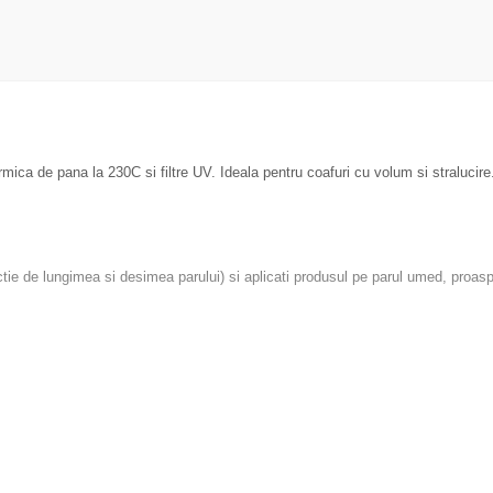
ermica de pana la 230C si filtre UV. Ideala pentru coafuri cu volum si stralucire
e de lungimea si desimea parului) si aplicati produsul pe parul umed, proaspa