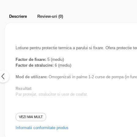
Parfumuri pentru barbati
Produse Cosmetice Coreene
Descriere
Review-uri
(0)
Creme pentru maini si picioare
Lotiune pentru protectie termica a parului si fixare. Ofera protectie t
Factor de fixare:
5 (mediu)
Factor de stralucire:
6 (mediu)
Mod de utilizare:
Omogenizati in palme 1-2 curse de pompa (in functi
Rezultat:
Par protejat, stralucitor si usor de coafat.
VEZI MAI MULT
Informatii conformitate produs