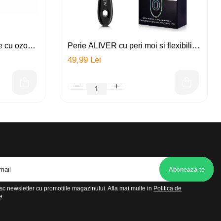
fe cu ozon
Perie ALIVER cu peri moi si flexibili
ezinfectant,
pentru utilizare pe par umed si uscat,
49,99 Lei
 baterie,
ventilata pentru descurcarea parului
cret, ud sau des, amelioreaza
presiunea de la nivelul scalpului,
stimuleaza circulatia
c newsletter cu promotiile magazinului. Afla mai multe in
Politica de
e