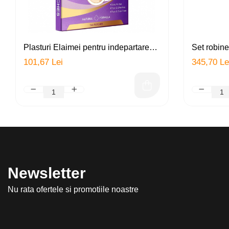
Plasturi Elaimei pentru indepartarea
Set robinet
fara durere si cicatrici a alunitelor,
doua filtre 
101,67 Lei
345,70 Le
negilor si acneei, hraneste,
ceramic), 
regenereaza pielea, 144 plasturi
filtrare, p
clorul, me
multipli
Newsletter
Nu rata ofertele si promotiile noastre