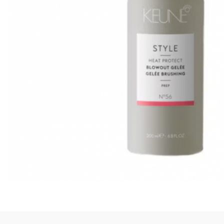
Puzzle
Jucarii educationale
Casa si Gradina
Accesorii si dispozitive
Produse bucatarie
Produse Wellness
Produse pentru animale
Pisici
Tehnologie
Periferice & Componente PC
Sport si calatorii
Rucsacuri
Produse sarbatori
Produse Craciun
Parfumuri arabesti
Unisex