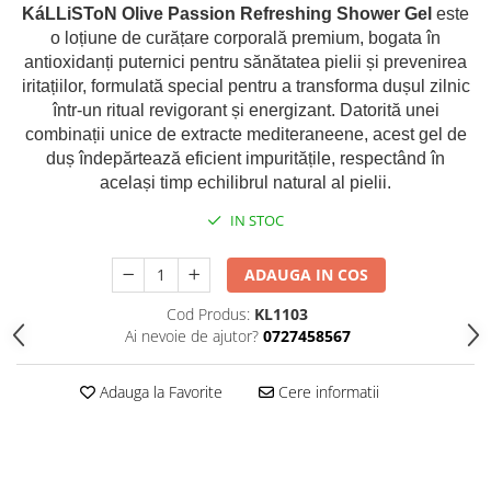
KáLLiSToN Olive Passion Refreshing Shower Gel
este
Produse Cosmetice Coreene
o loțiune de curățare corporală premium, bogata în
Creme pentru maini si picioare
antioxidanți puternici pentru sănătatea pielii și prevenirea
iritațiilor, formulată special pentru a transforma dușul zilnic
într-un ritual revigorant și energizant. Datorită unei
combinații unice de extracte mediteraneene, acest gel de
duș îndepărtează eficient impuritățile, respectând în
același timp echilibrul natural al pielii.
IN STOC
ADAUGA IN COS
Cod Produs:
KL1103
Ai nevoie de ajutor?
0727458567
Adauga la Favorite
Cere informatii