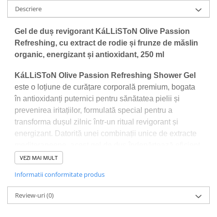
Descriere
Gel de duș revigorant KáLLiSToN Olive Passion
Refreshing, cu extract de rodie și frunze de măslin
organic, energizant și antioxidant, 250 ml
KáLLiSToN Olive Passion Refreshing Shower Gel
este o loțiune de curățare corporală premium, bogata
în antioxidanți puternici pentru sănătatea pielii și
prevenirea iritațiilor, formulată special pentru a
transforma dușul zilnic într-un ritual revigorant și
energizant. Datorită unei combinații unice de extracte
mediteraneene, acest gel de duș îndepărtează eficient
impuritățile, respectând în același timp echilibrul
VEZI MAI MULT
natural al pielii. Este alegerea ideală pentru o senzație
Informatii conformitate produs
de prospețime de lungă durată și o piele profund
hidratată.
Review-uri
(0)
🧪
Ingrediente active cheie:
Formula sa dermo-cosmetică se bazează pe