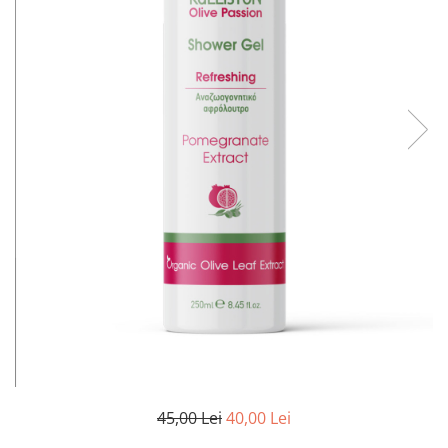
Puzzle
Jucarii educationale
Casa si Gradina
Accesorii si dispozitive
Produse bucatarie
Produse Wellness
Produse pentru animale
Pisici
Tehnologie
Periferice & Componente PC
Sport si calatorii
Rucsacuri
Produse sarbatori
Produse Craciun
Parfumuri arabesti
45,00 Lei
40,00 Lei
Unisex
Parfumuri pentru barbati