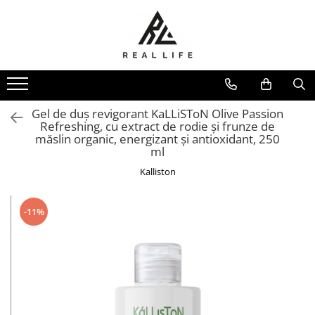
Produse
Ingrijire personala
Masca fata si plasturi pentru
curatarea tenului
Gel de duș revigorant KaLLiSToN Olive Passion
Refreshing, cu extract de rodie și frunze de
Uleiuri
măslin organic, energizant și antioxidant, 250
Dispozitive
ml
Seruri antiimbatranire
Kalliston
Fond de ten
Ingrijirea parului
-11%
Sanatatea articulatiilor
Protectie solara
Make-Up
Produse grecesti
Jocuri si Jucarii