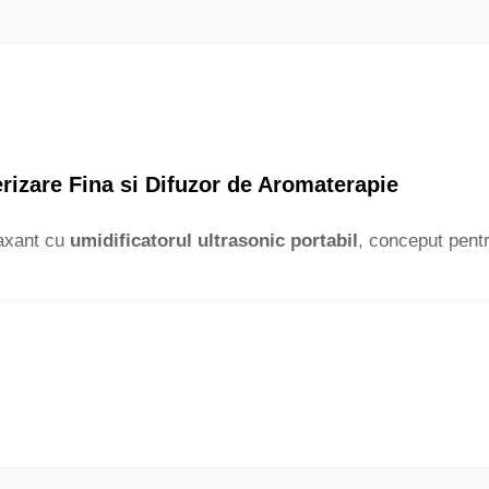
erizare Fina si Difuzor de Aromaterapie
laxant cu
umidificatorul ultrasonic portabil
, conceput pentr
e hidrateaza eficient aerul fara a lasa reziduuri.
etarile ajustabile pentru o umidificare optima.
ng sau spatii mici.