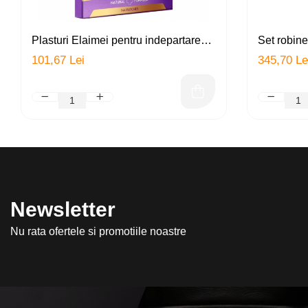
Plasturi Elaimei pentru indepartarea
Set robinet
fara durere si cicatrici a alunitelor,
doua filtre 
101,67 Lei
345,70 Le
negilor si acneei, hraneste,
ceramic), 
regenereaza pielea, 144 plasturi
filtrare, p
clorul, me
multipli
Newsletter
Nu rata ofertele si promotiile noastre