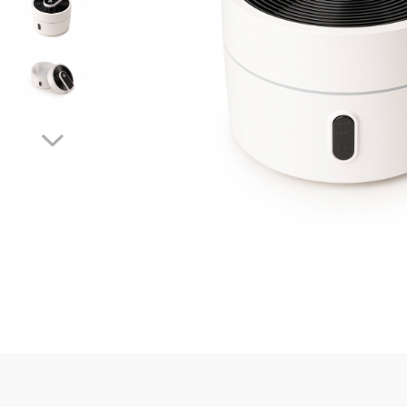
Puzzle
Jucarii educationale
Casa si Gradina
Accesorii si dispozitive
Produse bucatarie
Produse Wellness
Produse pentru animale
Pisici
Tehnologie
Periferice & Componente PC
Sport si calatorii
Rucsacuri
Produse sarbatori
Produse Craciun
Parfumuri arabesti
Unisex