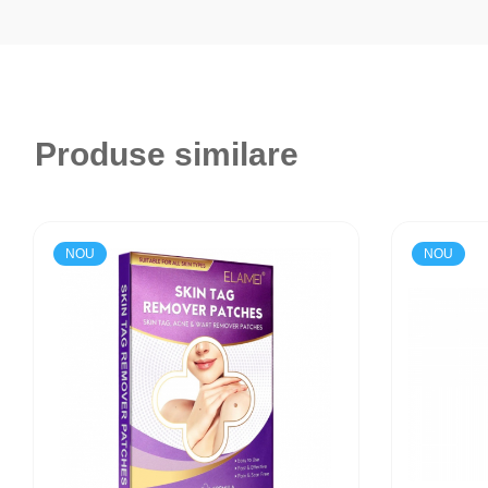
Functie de difuzor de aroma
– Compatibil cu uleiuri esentiale p
Operare silentioasa
– Ideal pentru utilizare in timpul somnului s
Alimentare prin USB
– Usor de conectat la laptop, power bank s
Sistem de oprire automata
– Protectie impotriva functionarii f
Produse similare
NOU
NOU