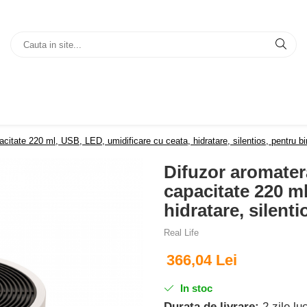
pacitate 220 ml, USB, LED, umidificare cu ceata, hidratare, silentios, pentru bi
Difuzor aromatera
capacitate 220 ml
hidratare, silenti
Real Life
366,04 Lei
In stoc
Durata de livrare:
2 zile lu