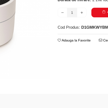
A
Cod Produs:
D1GMKWYB
Adauga la Favorite
Cer