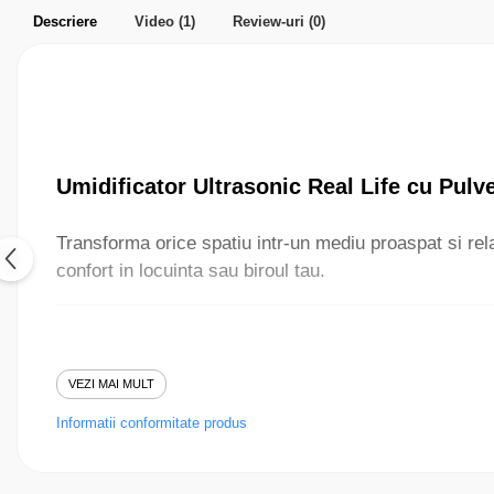
Parfumuri pentru barbati
Descriere
Video
(1)
Review-uri
(0)
Produse Cosmetice Coreene
Creme pentru maini si picioare
Umidificator Ultrasonic Real Life cu Pulv
Transforma orice spatiu intr-un mediu proaspat si re
confort in locuinta sau biroul tau.
VEZI MAI MULT
Caracteristici Principale:
Informatii conformitate produs
Tehnologie de atomizare ultrasonica
– Creeaza o ceata fina car
Doua moduri de pulverizare
– Personalizeaza experienta ta cu s
Design modern si compact
– Perfect pentru birou, dormitor, livi