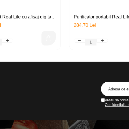
 Real Life cu afisaj digital,
Purificator portabil Real Li
(filtru carbon activ + filtru
si UV (UVC), sterilizator, d
i
284,70 Lei
lumina UV, 8 nivele de
antibacterian, dezodorizant,
urificator apa, indeparteaza
USB, LED, alb
talele grele, conectori
Vreau sa primes
Confidentialitat