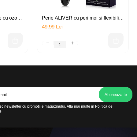
fe cu ozon
Perie ALIVER cu peri moi si flexibili
ezinfectant,
pentru utilizare pe par umed si uscat,
49,99 Lei
 baterie,
ventilata pentru descurcarea parului
cret, ud sau des, amelioreaza
presiunea de la nivelul scalpului,
stimuleaza circulatia
c newsletter cu promotiile magazinului. Afla mai multe in
Politica de
e