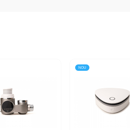
entru un ambient placut si relaxant.
au la locul de munca.
au adaptor de priza.
ara apa pentru siguranta maxima.
NOU