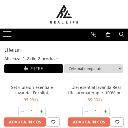
Produse
Ingrijire personala
Masca fata si plasturi pentru
curatarea tenului
Uleiuri
Uleiuri
Afiseaza:
1-
2
din
2
produse
Dispozitive
Seruri antiimbatranire
FILTRE
Fond de ten
Ingrijirea parului
Set 6 uleiuri esentiale
Ulei esential lavanda Real
Sanatatea articulatiilor
Lavanda, Eucalipt,
Life, aromaterapie, 100% pur,
Protectie solara
Lemongrass, Tea Tree, Menta,
10ml
99,99 Lei
39,90 Lei
Portocala Dulce, 10 ml
Make-Up
Produse grecesti
Jocuri si Jucarii
ADAUGA IN COS
ADAUGA IN COS