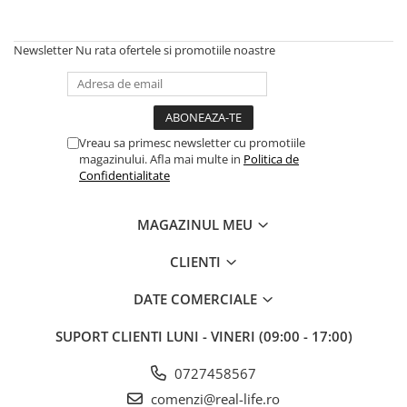
Puzzle
Jucarii educationale
Casa si Gradina
Newsletter
Nu rata ofertele si promotiile noastre
Accesorii si dispozitive
Produse bucatarie
Produse Wellness
Vreau sa primesc newsletter cu promotiile
Produse pentru animale
magazinului. Afla mai multe in
Politica de
Pisici
Confidentialitate
Tehnologie
MAGAZINUL MEU
Periferice & Componente PC
Sport si calatorii
CLIENTI
Rucsacuri
DATE COMERCIALE
Produse sarbatori
Produse Craciun
SUPORT CLIENTI
LUNI - VINERI (09:00 - 17:00)
Parfumuri arabesti
0727458567
Unisex
comenzi@real-life.ro
Parfumuri pentru barbati