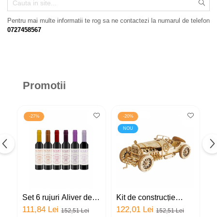
Puzzle
Jucarii educationale
Pentru mai multe informatii te rog sa ne contactezi la numarul de telefon
Casa si Gradina
0727458567
Accesorii si dispozitive
Produse bucatarie
Produse Wellness
Produse pentru animale
Promotii
Pisici
Tehnologie
-27%
-20%
Periferice & Componente PC
NOU
Sport si calatorii
Rucsacuri
Produse sarbatori
Produse Craciun
Parfumuri arabesti
Set 6 rujuri Aliver de
Kit de construcție
J
Unisex
lunga durata,
mașină clasică de
d
111,84 Lei
122,01 Lei
3
152,51 Lei
152,51 Lei
rezistente la apa,
curse din lemn,
p