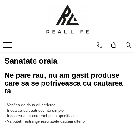
Produse
Ingrijire personala
Masca fata si plasturi pentru
curatarea tenului
Uleiuri
Sanatate orala
Dispozitive
Seruri antiimbatranire
Ne pare rau, nu am gasit produse
Fond de ten
care sa se potriveasca cu cautarea
Ingrijirea parului
ta
Sanatatea articulatiilor
Protectie solara
- Verifica de doua ori scrierea
Make-Up
- Incearca sa cauti cuvinte simple
- Incearca o cautare mai putin specifica
Produse grecesti
- Va puteti restrange rezultatele cautarii ulterior
Jocuri si Jucarii