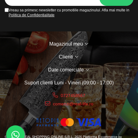
Parfumuri pentru barbati
Produse Cosmetice Coreene
Vreau sa primesc newsletter cu promotiile magazinului. Afla mai multe in
Politica de Confidentialitate
Creme pentru maini si picioare
Magazinul meu
Clienti
Date comerciale
Suport clienti
Luni - Vineri (09:00 - 17:00)
0727458567
comenzi@real-life.ro
©Copyright REAL SHOPPING ONLINE S.R.L. 2026
Platforma E-commerce by