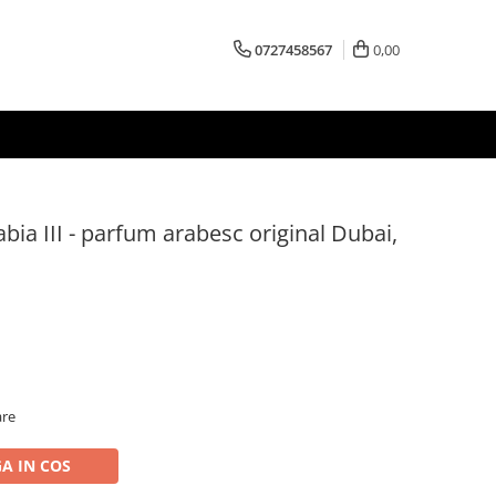
0727458567
0,00
abia III - parfum arabesc original Dubai,
are
A IN COS