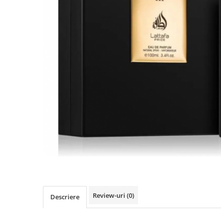
Puzzle
Jucarii educationale
Casa si Gradina
Accesorii si dispozitive
Produse bucatarie
Produse Wellness
Produse pentru animale
Pisici
Tehnologie
Periferice & Componente PC
Sport si calatorii
Rucsacuri
Produse sarbatori
Produse Craciun
Parfumuri arabesti
Review-uri
(0)
Descriere
Unisex
Parfumuri pentru barbati