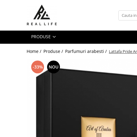
Produse
Ingrijire personala
PRODUSE
Masca fata si plasturi pentru
curatarea tenului
Home /
Produse /
Parfumuri arabesti /
Lattafa Pride Ar
Uleiuri
Dispozitive
-33%
NOU
Seruri antiimbatranire
Fond de ten
Ingrijirea parului
Sanatatea articulatiilor
Protectie solara
Make-Up
Produse grecesti
Jocuri si Jucarii