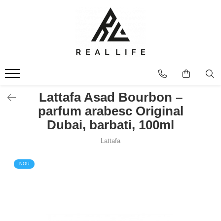
Produse
Ingrijire personala
Masca fata si plasturi pentru
curatarea tenului
Uleiuri
Lattafa Asad Bourbon –
Dispozitive
parfum arabesc Original
Seruri antiimbatranire
Dubai, barbati, 100ml
Fond de ten
Lattafa
Ingrijirea parului
Sanatatea articulatiilor
NOU
Protectie solara
Make-Up
Produse grecesti
Jocuri si Jucarii