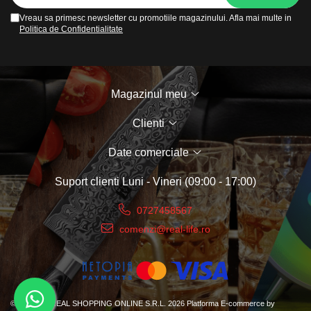
Vreau sa primesc newsletter cu promotiile magazinului. Afla mai multe in
Politica de Confidentialitate
Ideal pentru:
Purtare de seară:
Caracterul său profund și bogat îl face
perfect pentru seri speciale, evenimente formale sau ieșiri în
oraș.
Sezoanele răcoroase:
Notele sale calde și gurmande sunt
Magazinul meu
ideale pentru toamnă și iarnă, oferind o senzație de confort și
sofisticare.
Clienti
Bărbații sofisticați:
Conceput pentru cel care apreciază
parfumurile orientale, condimentate și dulci, cu o prezență
Date comerciale
impunătoare.
Amatorii de parfumuri "După Inspiratie":
Este adesea
Suport clienti
Luni - Vineri (09:00 - 17:00)
comparat cu parfumuri de nișă sau de designeri de top, oferind
o alternativă de înaltă calitate la un preț accesibil.
0727458567
Beneficii cheie:
comenzi@real-life.ro
Persistență excepțională:
Ca un Eau de Parfum, Asad
Bourbon oferă o longevitate remarcabilă, menținându-și
prezența pe parcursul întregii zile sau nopți.
Siaj puternic:
Proiectează o aură masculină și atrăgătoare,
lăsând o impresie puternică și memorabilă.
©Copyright REAL SHOPPING ONLINE S.R.L. 2026
Platforma E-commerce by
Complexitate olfactivă:
O compoziție bine echilibrată care