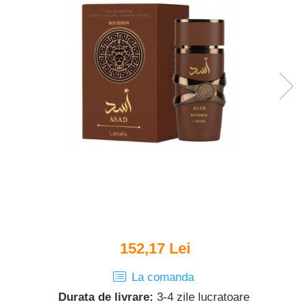
Puzzle
Jucarii educationale
Casa si Gradina
Accesorii si dispozitive
Produse bucatarie
Produse Wellness
Produse pentru animale
Pisici
Tehnologie
Periferice & Componente PC
Sport si calatorii
Rucsacuri
Produse sarbatori
152,17 Lei
Produse Craciun
Parfumuri arabesti
La comanda
Unisex
Durata de livrare:
3-4 zile lucratoare