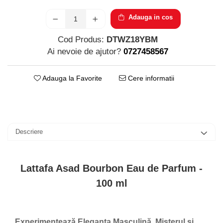
Parfumuri pentru barbati
Produse Cosmetice Coreene
Adauga in cos
Creme pentru maini si picioare
Cod Produs:
DTWZ18YBM
Ai nevoie de ajutor?
0727458567
Adauga la Favorite
Cere informatii
Descriere
Lattafa Asad Bourbon Eau de Parfum -
100 ml
Experimentează Eleganța Masculină, Misterul și