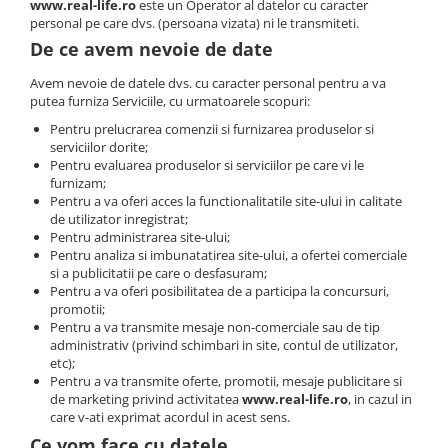
Puzzle
www.real-life.ro
este un Operator al datelor cu caracter
personal pe care dvs. (persoana vizata) ni le transmiteti.
Jucarii educationale
De ce avem nevoie de date
Casa si Gradina
Avem nevoie de datele dvs. cu caracter personal pentru a va
Accesorii si dispozitive
putea furniza Serviciile, cu urmatoarele scopuri:
Produse bucatarie
Pentru prelucrarea comenzii si furnizarea produselor si
Produse Wellness
serviciilor dorite;
Produse pentru animale
Pentru evaluarea produselor si serviciilor pe care vi le
furnizam;
Pisici
Pentru a va oferi acces la functionalitatile site-ului in calitate
Tehnologie
de utilizator inregistrat;
Pentru administrarea site-ului;
Periferice & Componente PC
Pentru analiza si imbunatatirea site-ului, a ofertei comerciale
si a publicitatii pe care o desfasuram;
Sport si calatorii
Pentru a va oferi posibilitatea de a participa la concursuri,
Rucsacuri
promotii;
Pentru a va transmite mesaje non-comerciale sau de tip
Produse sarbatori
administrativ (privind schimbari in site, contul de utilizator,
etc);
Produse Craciun
Pentru a va transmite oferte, promotii, mesaje publicitare si
Parfumuri arabesti
de marketing privind activitatea
www.real-life.ro
, in cazul in
care v-ati exprimat acordul in acest sens.
Unisex
Ce vom face cu datele
Parfumuri pentru barbati