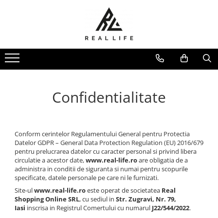
Produse
Ingrijire personala
Masca fata si plasturi pentru
curatarea tenului
Uleiuri
Confidentialitate
Dispozitive
Seruri antiimbatranire
Fond de ten
Conform cerintelor Regulamentului General pentru Protectia
Ingrijirea parului
Datelor GDPR – General Data Protection Regulation (EU) 2016/679
pentru prelucrarea datelor cu caracter personal si privind libera
Sanatatea articulatiilor
circulatie a acestor date,
www.real-life.ro
are obligatia de a
Protectie solara
administra in conditii de siguranta si numai pentru scopurile
specificate, datele personale pe care ni le furnizati.
Make-Up
Site-ul
www.real-life.ro
este operat de societatea
Real
Produse grecesti
Shopping Online SRL
, cu sediul in
Str. Zugravi, Nr. 79,
Jocuri si Jucarii
Iasi
inscrisa in Registrul Comertului cu numarul
J22/544/2022
.