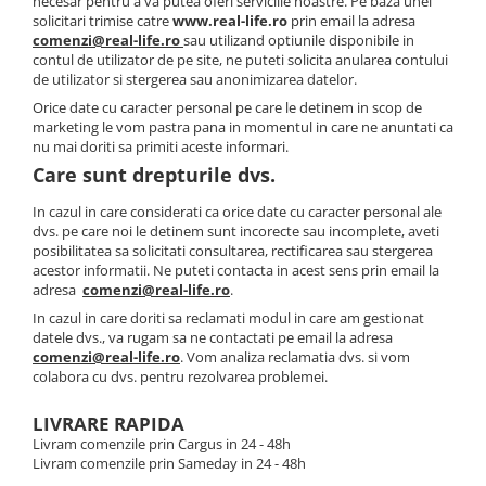
necesar pentru a va putea oferi serviciile noastre. Pe baza unei
solicitari trimise catre
www.real-life.ro
prin email la adresa
comenzi@real-life.ro
sau utilizand optiunile disponibile in
contul de utilizator de pe site, ne puteti solicita anularea contului
de utilizator si stergerea sau anonimizarea datelor.
Orice date cu caracter personal pe care le detinem in scop de
marketing le vom pastra pana in momentul in care ne anuntati ca
nu mai doriti sa primiti aceste informari.
Care sunt drepturile dvs.
In cazul in care considerati ca orice date cu caracter personal ale
dvs. pe care noi le detinem sunt incorecte sau incomplete, aveti
posibilitatea sa solicitati consultarea, rectificarea sau stergerea
acestor informatii. Ne puteti contacta in acest sens prin email la
adresa
comenzi@real-life.ro
.
In cazul in care doriti sa reclamati modul in care am gestionat
datele dvs., va rugam sa ne contactati pe email la adresa
comenzi@real-life.ro
. Vom analiza reclamatia dvs. si vom
colabora cu dvs. pentru rezolvarea problemei.
LIVRARE RAPIDA
Livram comenzile prin Cargus in 24 - 48h
Livram comenzile prin Sameday in 24 - 48h