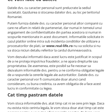
Produse Cosmetice Coreene
Datele dvs. cu caracter personal sunt prelucrate la sediul
societatii. Gazduirea si stocarea datelor dvs. au loc pe teritoriul
Creme pentru maini si picioare
Romaniei.
Putem furniza datele dvs. cu caracter personal altor companii cu
care ne aflam in relatii de parteneriat, dar numai in temeiul unui
angajament de confidentialitate din partea acestora si numai in
scopurile mentionate in acest document. Informatiile solicitate in
cazul platilor online intra sub incidenta conditiilor de utilizare a
procesatorilor de plati, iar
www.real-life.ro
nu va solicita si nu
va stoca niciun detaliu referitor la cardul dumneavoastra.
Vom dezvalui informatii daca acest lucru este justificat in scopul
de a ne proteja impotriva fraudelor, a ne apara drepturile sau
proprietatea. De asemenea, este posibil sa fie necesar sa
dezvaluim informatiile dvs. pentru a ne conforma obligatiei legale
de a raspunde la cererile legale ale autoritatilor. Datele dvs. cu
caracter personal vor fi comunicate doar atunci cand
consideram, cu buna credinta, ca avem obligatia de a face acest
lucru in conformitate cu legea.
Cat timp pastram datele
Vom stoca informatiile dvs. atat timp cat ni se cere prin lege. Daca
nu exista nicio cerinta legala, le vom stoca doar atat timp cat este