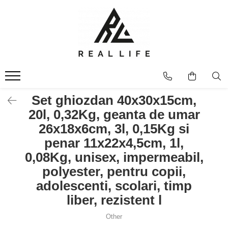
Produse
Ingrijire personala
Masca fata si plasturi pentru
curatarea tenului
Uleiuri
Set ghiozdan 40x30x15cm,
Dispozitive
20l, 0,32Kg, geanta de umar
Seruri antiimbatranire
26x18x6cm, 3l, 0,15Kg si
Fond de ten
penar 11x22x4,5cm, 1l,
Ingrijirea parului
0,08Kg, unisex, impermeabil,
Sanatatea articulatiilor
polyester, pentru copii,
Protectie solara
adolescenti, scolari, timp
Make-Up
liber, rezistent l
Produse grecesti
Jocuri si Jucarii
Other