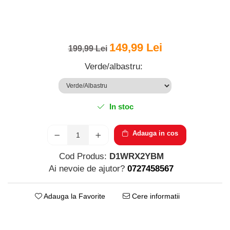
Parfumuri pentru barbati
Produse Cosmetice Coreene
Creme pentru maini si picioare
149,99 Lei
199,99 Lei
Verde/albastru
:
In stoc
Adauga in cos
Cod Produs:
D1WRX2YBM
Ai nevoie de ajutor?
0727458567
Adauga la Favorite
Cere informatii