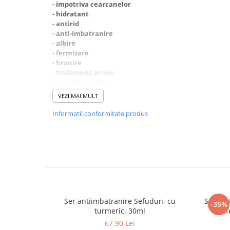
- impotriva cearcanelor
Produse Cosmetice Coreene
- hidratant
- antirid
Creme pentru maini si picioare
- anti-imbatranire
- albire
- fermizare
- hranire
- tratament acnee
- curatare porilor
VEZI MAI MULT
Informatii conformitate produs
Ser antiimbatranire Sefudun, cu
Ser Tra
-35%
turmeric, 30ml
cu Ef
67,90 Lei