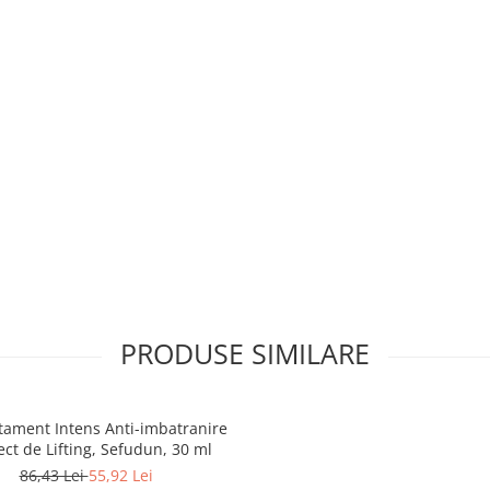
PRODUSE SIMILARE
tament Intens Anti-imbatranire
ect de Lifting, Sefudun, 30 ml
86,43 Lei
55,92 Lei