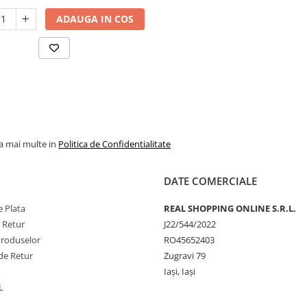
ADAUGA IN COS
la mai multe in
Politica de Confidentialitate
DATE COMERCIALE
 Plata
REAL SHOPPING ONLINE S.R.L.
e Retur
J22/544/2022
Produselor
RO45652403
de Retur
Zugravi 79
Iași, Iași
L