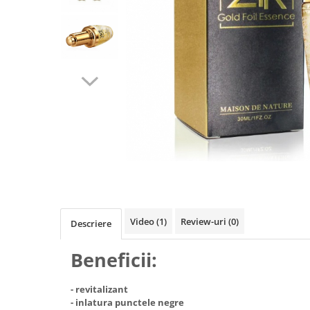
Puzzle
Jucarii educationale
Casa si Gradina
Accesorii si dispozitive
Produse bucatarie
Produse Wellness
Produse pentru animale
Pisici
Tehnologie
Periferice & Componente PC
Sport si calatorii
Rucsacuri
Video
(1)
Review-uri
(0)
Descriere
Produse sarbatori
Produse Craciun
Beneficii:
Parfumuri arabesti
- revitalizant
Unisex
- inlatura punctele negre
Parfumuri pentru barbati