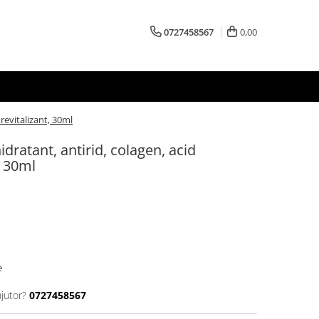
0727458567
0,00
 revitalizant, 30ml
idratant, antirid, colagen, acid
, 30ml
e
ajutor?
0727458567