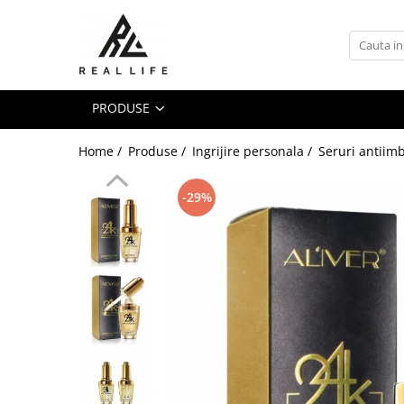
Produse
Ingrijire personala
PRODUSE
Masca fata si plasturi pentru
curatarea tenului
Home /
Produse /
Ingrijire personala /
Seruri antiim
Uleiuri
Dispozitive
-29%
Seruri antiimbatranire
Fond de ten
Ingrijirea parului
Sanatatea articulatiilor
Protectie solara
Make-Up
Produse grecesti
Jocuri si Jucarii