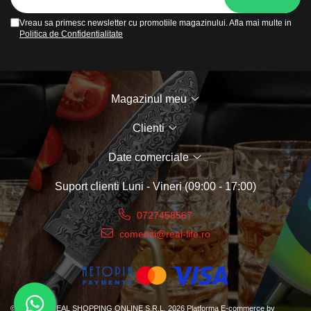
Parfumuri pentru barbati
Produse Cosmetice Coreene
Vreau sa primesc newsletter cu promotiile magazinului. Afla mai multe in
Politica de Confidentialitate
Creme pentru maini si picioare
Magazinul meu
Clienti
Date comerciale
Suport clienti
Luni - Vineri (09:00 - 17:00)
0727458567
comenzi@real-life.ro
©Copyright REAL SHOPPING ONLINE S.R.L. 2026
Platforma E-commerce by