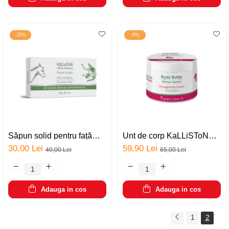
-25%
-8%
Săpun solid pentru față
Unt de corp KaLLiSToN
KaLLiSToN Olive Passion
Olive Passion, cu extract
30,00 Lei
59,90 Lei
40,00 Lei
65,00 Lei
Revitalize, cu lapte de
de rodie, unt de shea și
măgăriță și ulei de
ulei de măsline organic,
măsline, revitalizant și
hidratant, antioxidant, 200
hidratant, 85g
ml
Adauga in cos
Adauga in cos
1
2