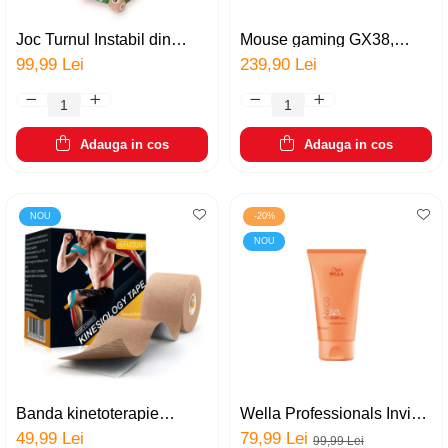
Joc Turnul Instabil din
Mouse gaming GX38,
lemn colorat, jucarie
optic, 6 butoane
99,99 Lei
239,90 Lei
educativa din lemn, 3 ani +
programabile, ergonomic,
cu fir, 7200 dpi, acceleratie
20G, ambidextru RGB,
USB2.0, negru
Adauga in cos
Adauga in cos
NOU
-20%
NOU
Banda kinetoterapie
Wella Professionals Invigo
Kintape pentru sport,
Nutri-Enrich, masca pentru
49,99 Lei
79,99 Lei
99,99 Lei
Sefudun, bumbac, elastic
par cu efect de