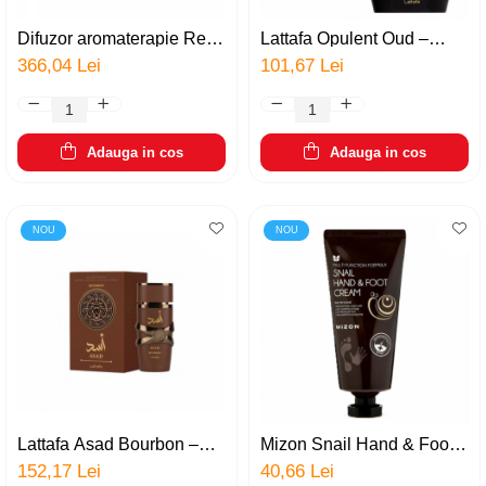
Parfumuri pentru barbati
Produse Cosmetice Coreene
Difuzor aromaterapie Real
Lattafa Opulent Oud –
Life, ultrasonic, portabil,
parfum arabesc original
Creme pentru maini si picioare
366,04 Lei
101,67 Lei
capacitate 220 ml, USB,
Dubai inspirat din A. Prive
LED, umidificare cu ceata,
Oud Royal, unisex, 100ml
hidratare, silentios, pentru
birou, acasa, alb
Adauga in cos
Adauga in cos
NOU
NOU
Lattafa Asad Bourbon –
Mizon Snail Hand & Foot
parfum arabesc Original
Cream, crema reparatoare,
152,17 Lei
40,66 Lei
Dubai, barbati, 100ml
vindeca si hraneste pielea,