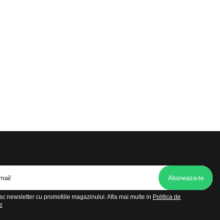
c newsletter cu promotiile magazinului. Afla mai multe in
Politica de
e