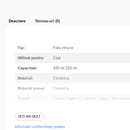
Parfumuri pentru barbati
Produse Cosmetice Coreene
Creme pentru maini si picioare
Descriere
Review-uri
(0)
Tip:
Fara infuzor
Utilizat pentru:
Ceai
Capacitate:
420 ml 310 ml
Material:
Ceramica
Material maner:
Ceramica
Functii:
Ceainic Cadou Cu farfurie Cadou / Decoratiun
Continut pachet:
1 Cana 1 ceainic cu ceasca
VEZI MAI MULT
Culoare:
Rosu
Informatii conformitate produs
Colectie:
Ceainic