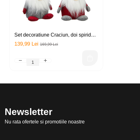
Set decoratiune Craciun, doi spiridusi
Gnomi, rosu cu gri, H-30cm + cadou
139,99 Lei
169,99 Lei
un ulei esential Magia Craciunului
Newsletter
Nu rata ofertele si promotiile noastre