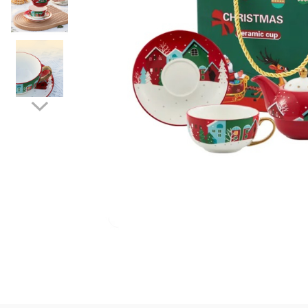
Puzzle
Jucarii educationale
Casa si Gradina
Accesorii si dispozitive
Produse bucatarie
Produse Wellness
Produse pentru animale
Pisici
Tehnologie
Periferice & Componente PC
Sport si calatorii
Rucsacuri
Produse sarbatori
Produse Craciun
Parfumuri arabesti
Unisex