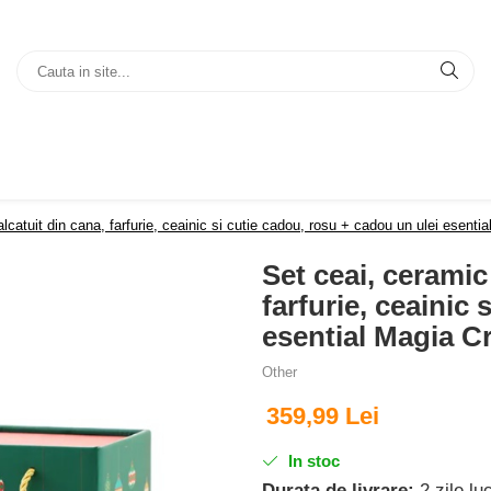
lcatuit din cana, farfurie, ceainic si cutie cadou, rosu + cadou un ulei esenti
Set ceai, ceramic
farfurie, ceainic
esential Magia C
Other
359,99 Lei
In stoc
Durata de livrare:
2 zile lu