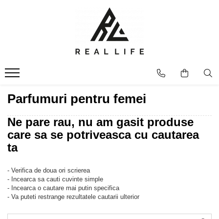
Produse
Ingrijire personala
Masca fata si plasturi pentru
curatarea tenului
Uleiuri
Parfumuri pentru femei
Dispozitive
Seruri antiimbatranire
Ne pare rau, nu am gasit produse
Fond de ten
care sa se potriveasca cu cautarea
Ingrijirea parului
ta
Sanatatea articulatiilor
Protectie solara
- Verifica de doua ori scrierea
Make-Up
- Incearca sa cauti cuvinte simple
- Incearca o cautare mai putin specifica
Produse grecesti
- Va puteti restrange rezultatele cautarii ulterior
Jocuri si Jucarii