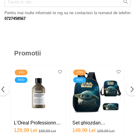
Puzzle
Jucarii educationale
Pentru mai multe informatii te rog sa ne contactezi la numarul de telefon
Casa si Gradina
0727458567
Accesorii si dispozitive
Produse bucatarie
Produse Wellness
Produse pentru animale
Promotii
Pisici
Tehnologie
-19%
-25%
Periferice & Componente PC
NOU
NOU
Sport si calatorii
Rucsacuri
Produse sarbatori
Produse Craciun
Parfumuri arabesti
L'Oreal Professionnel
Set ghiozdan
Se
Unisex
Serie Expert Absolut
40x30x15cm, 20l,
l
129,99 Lei
149,99 Lei
1
159,99 Lei
199,99 Lei
Repair Molecular
0,32Kg, geanta de
re