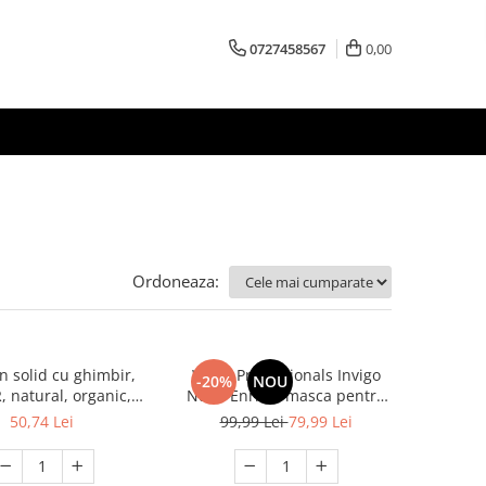
0727458567
0,00
Ordoneaza:
 solid cu ghimbir,
Wella Professionals Invigo
-20%
NOU
, natural, organic,
Nutri-Enrich, masca pentru
reaza mancarimea,
par cu efect de autoincalzire,
50,74 Lei
99,99 Lei
79,99 Lei
za foliculul de par,
150 ml
a, ajuta la cresterea
parului, 60g