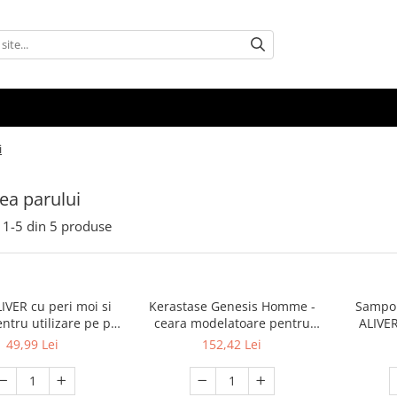
i
rea parului
1-
5
din
5
produse
LIVER cu peri moi si
Kerastase Genesis Homme -
Sampon
pentru utilizare pe par
ceara modelatoare pentru
ALIVER
i uscat, ventilata
barbati si par uscat - 75 ml
amelio
49,99 Lei
152,42 Lei
descurcarea parului
stimulea
sau des, amelioreaza
hidrateaz
nea de la nivelul