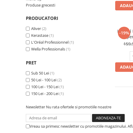
Puzzle
scalp
Produse grecesti
ADAUG
Jucarii educationale
Casa si Gradina
PRODUCATORI
Accesorii si dispozitive
Aliver
(2)
L'Oreal 
Produse bucatarie
-19%
Kerastase
(1)
Exper
Produse Wellness
L'Oréal Professionnel
(1)
Molecu
159,
Produse pentru animale
Wella Professionals
(1)
Pisici
PRET
Tehnologie
ADAUG
Sub 50 Lei
(1)
Periferice & Componente PC
50 Lei - 100 Lei
(2)
Sport si calatorii
100 Lei - 150 Lei
(1)
Rucsacuri
150 Lei - 200 Lei
(1)
Produse sarbatori
Newsletter
Nu rata ofertele si promotiile noastre
Produse Craciun
Parfumuri arabesti
Unisex
Vreau sa primesc newsletter cu promotiile magazinului. Af
Parfumuri pentru barbati