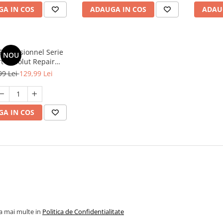
ului, stimuleaza
A IN COS
ADAUGA IN COS
ADAU
circulatia
Professionnel Serie
NOU
t Absolut Repair
lar Sampon 300ml
99 Lei
129,99 Lei
A IN COS
la mai multe in
Politica de Confidentialitate