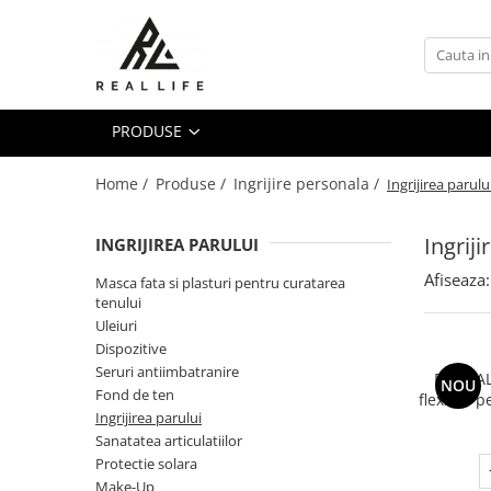
Produse
Ingrijire personala
PRODUSE
Masca fata si plasturi pentru
curatarea tenului
Home /
Produse /
Ingrijire personala /
Ingrijirea parulu
Uleiuri
Dispozitive
Ingriji
INGRIJIREA PARULUI
Seruri antiimbatranire
Afiseaza:
Masca fata si plasturi pentru curatarea
Fond de ten
tenului
Ingrijirea parului
Uleiuri
Sanatatea articulatiilor
Dispozitive
Seruri antiimbatranire
Protectie solara
Perie A
NOU
Fond de ten
flexibili 
Make-Up
Ingrijirea parului
umed s
Produse grecesti
Sanatatea articulatiilor
pentru 
Jocuri si Jucarii
cret, ud 
Protectie solara
presiu
Make-Up