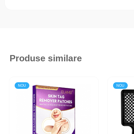
Nuante incluse:
Gold Chardonnay
– Un auriu sofisticat cu particule stralucitoare
Bronze Merlot
– Un bronz cald, ideal pentru un look natural si el
Classic Red Cabernet
– Rosu clasic, intens, perfect pentru un 
Deep Plum Syrah
– Un mov profund, potrivit pentru un stil indra
Lavender Zinfandel
– Un ton liliachiu rafinat, versatil si modern.
Silver Rosé
– Un roz-argintiu delicat, ideal pentru un look romant
Produse similare
Instructiuni de utilizare:
Exfoliaza usor buzele pentru un aspect neted.
NOU
NOU
Aplica un strat subtire folosind pensula aplicatoare.
Asteapta cateva secunde pentru ca formula sa se fixeze.
Pentru un efect mai intens, aplica un al doilea strat.
Avantaje si beneficii:
✅
Hidratare si protectie:
Formula imbogatita cu ingr