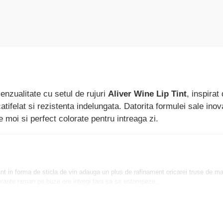
nzualitate cu setul de rujuri
Aliver Wine Lip Tint
, inspirat
catifelat si rezistenta indelungata. Datorita formulei sale inov
 moi si perfect colorate pentru intreaga zi.
nt in forma de sticla de vin adauga un plus de rafinament oricarei truse de ma
brante raman pe buze ore intregi fara sa se estompeze.
 si ofera o senzatie de hidratare continua.
ebre, de la rosu burgund pana la mov delicat.
 pentru un finisaj impecabil.