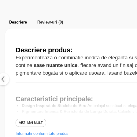
Parfumuri pentru barbati
Produse Cosmetice Coreene
Creme pentru maini si picioare
Descriere
Review-uri
(0)
Descriere produs:
Experimenteaza o combinatie inedita de eleganta si se
contine
sase nuante unice
, fiecare avand un finisaj 
pigmentare bogata si o aplicare usoara, lasand buzele
Caracteristici principale:
Design Inspirat de Sticlele de Vin:
Ambalajul sofisticat si elega
Pigmentare Intensa & Rezistenta de Lunga Durata:
Culorile vi
Textura Usoara & Confortabila:
Formula lejera nu incarca buzele
VEZI MAI MULT
Varietate de Nuante:
Gama include nuante inspirate de vinuri cel
Aplicare Uniforma:
Pensula precisa permite o aplicare fara efort,
Informatii conformitate produs