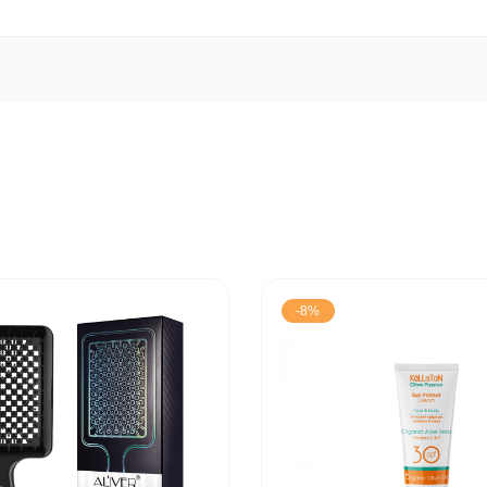
.
egant.
machiaj seducator.
znet.
ic si proaspat.
-8%
ediente emoliente pentru buze catifelate.