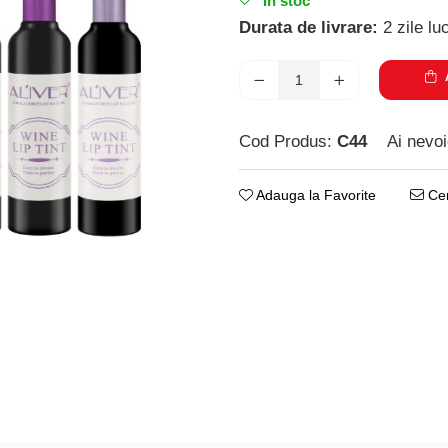
In stoc
Durata de livrare:
2 zile lu
A
Cod Produs:
C44
Ai nevoi
Adauga la Favorite
Cer