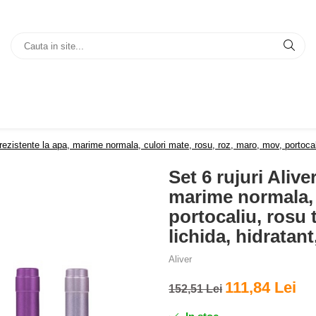
 rezistente la apa, marime normala, culori mate, rosu, roz, maro, mov, portocali
Set 6 rujuri Alive
marime normala, 
portocaliu, rosu 
lichida, hidratant
Aliver
111,84 Lei
152,51 Lei