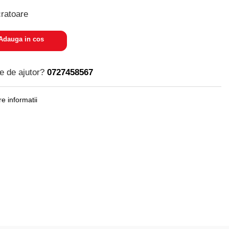
cratoare
dauga in cos
e de ajutor?
0727458567
e informatii