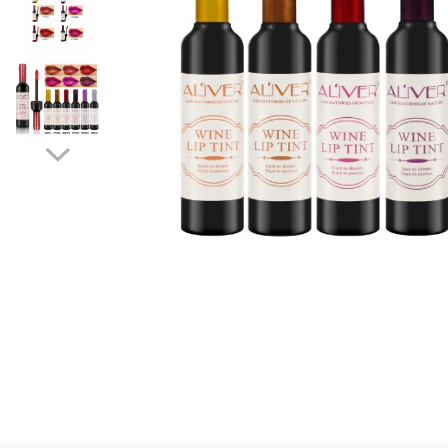
Puzzle
Jucarii educationale
Casa si Gradina
Accesorii si dispozitive
Produse bucatarie
Produse Wellness
Produse pentru animale
Pisici
Tehnologie
Periferice & Componente PC
Sport si calatorii
Rucsacuri
Produse sarbatori
Produse Craciun
Parfumuri arabesti
Unisex